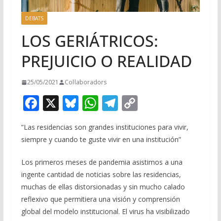
DEBATS
LOS GERIÁTRICOS:
PREJUICIO O REALIDAD
25/05/2021
Col·laboradors
F
X
Bl
W
T
C
ac
u
h
el
o
“Las residencias son grandes instituciones para vivir,
e
e
at
e
p
siempre y cuando te guste vivir en una institución”
b
sk
s
gr
y
o
y
A
a
Li
Los primeros meses de pandemia asistimos a una
ingente cantidad de noticias sobre las residencias,
o
p
m
n
muchas de ellas distorsionadas y sin mucho calado
k
p
k
reflexivo que permitiera una visión y comprensión
global del modelo institucional. El virus ha visibilizado