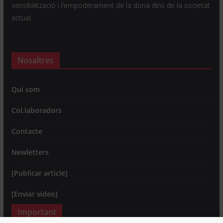
sensibilització i l’empoderament de la dona dins de la societat
actual.
Nosaltres
Qui som
Col.laboradors
Contacte
Newletters
[Publicar article]
[Enviar video]
Important