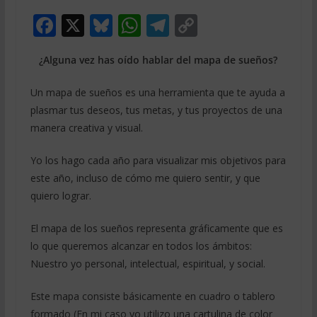
F
X
Bl
W
T
C
ac
u
h
el
o
¿Alguna vez has oído hablar del mapa de sueños?
e
e
at
e
p
b
sk
s
gr
y
Un mapa de sueños es una herramienta que te ayuda a
o
y
A
a
Li
plasmar tus deseos, tus metas, y tus proyectos de una
manera creativa y visual.
o
p
m
n
k
p
k
Yo los hago cada año para visualizar mis objetivos para
este año, incluso de cómo me quiero sentir, y que
quiero lograr.
El mapa de los sueños representa gráficamente que es
lo que queremos alcanzar en todos los ámbitos:
Nuestro yo personal, intelectual, espiritual, y social.
Este mapa consiste básicamente en cuadro o tablero
formado (En mi caso yo utilizo una cartulina de color