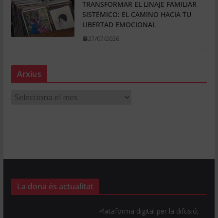
TRANSFORMAR EL LINAJE FAMILIAR
SISTÉMICO: EL CAMINO HACIA TU
LIBERTAD EMOCIONAL
27/07/2026
Arxius
A
r
x
i
u
s
La dona és actualitat
Plataforma digital per la difusió,