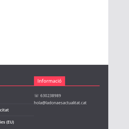
Informació
☏ 630238989
hola@ladonaesactualitat.cat
citat
ies (EU)