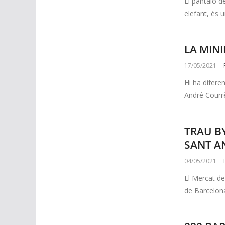
El pantaló 
elefant, és u
LA MINI
17/05/2021
Hi ha difere
André Courrè
TRAU B
SANT A
04/05/2021
El Mercat de
de Barcelona