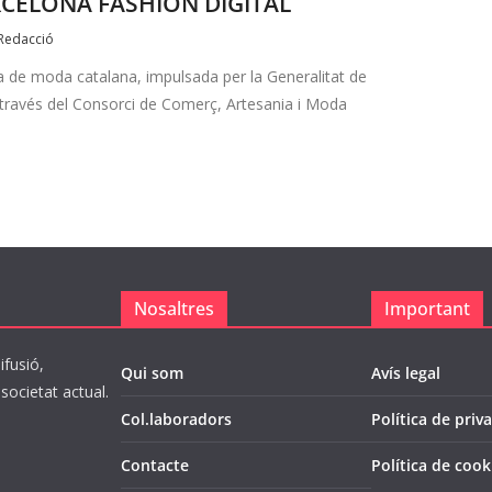
RCELONA FASHION DIGITAL
Redacció
la de moda catalana, impulsada per la Generalitat de
través del Consorci de Comerç, Artesania i Moda
Nosaltres
Important
ifusió,
Qui som
Avís legal
societat actual.
Col.laboradors
Política de priva
Contacte
Política de cook