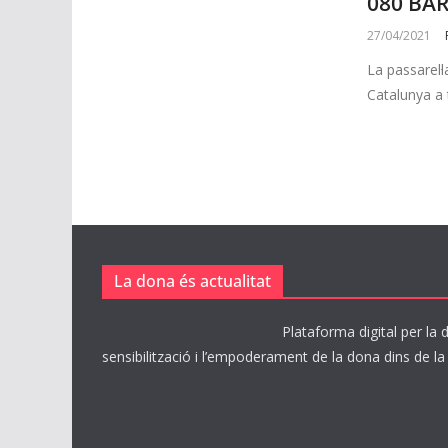
080 BA
27/04/2021
La passarel·
Catalunya a 
La dona és actualitat
Plataforma digital per la d
sensibilització i l’empoderament de la dona dins de la 