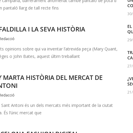
UN
de campana, darrerament anomenat també pantaló de pota d’
CO
n pantaló llarg de tall recte fins
30
EL
FALDILLA I LA SEVA HISTÒRIA
QU
Redacció
29
nts opinions sobre qui va inventar l’atrevida peça (Mary Quant,
TR
ges o John Bates, aquest últim treballant
CA
27
Y MARTA HISTÒRIA DEL MERCAT DE
¿V
SE
NTONI
21
Redacció
 Sant Antoni és un dels mercats més important de la ciutat
. És l’únic mercat que