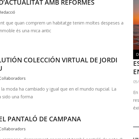
D’ACTUALITAT AMB REFORMES
Redacció
nt que quan comprem un habitatge tenim moltes despeses a
l inmoble és una mica antic
D
LUTIÓN COLECCIÓN VIRTUAL DE JORDI
E
U
E
Col·laboradors
05
 la moda ha cambiado y igual que en el mundo nupcial. La
En
 sido una forma
re
éx
EL PANTALÓ DE CAMPANA
Col·laboradors