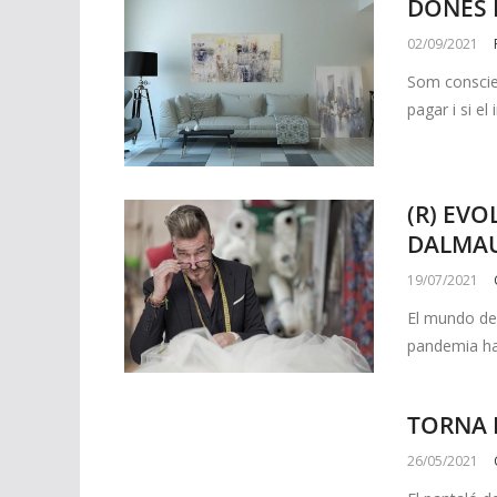
DONES 
02/09/2021
Som conscie
pagar i si e
(R) EVO
DALMA
19/07/2021
El mundo de
pandemia ha
TORNA 
26/05/2021