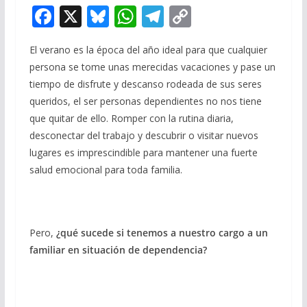
F
X
Bl
W
T
C
ac
u
h
el
o
El verano es la época del año ideal para que cualquier
e
e
at
e
p
persona se tome unas merecidas vacaciones y pase un
b
sk
s
gr
y
tiempo de disfrute y descanso rodeada de sus seres
o
y
A
a
Li
queridos, el ser personas dependientes no nos tiene
o
p
m
n
que quitar de ello. Romper con la rutina diaria,
desconectar del trabajo y descubrir o visitar nuevos
k
p
k
lugares es imprescindible para mantener una fuerte
salud emocional para toda familia.
Pero,
¿qué sucede si tenemos a nuestro cargo a un
familiar en situación de dependencia?