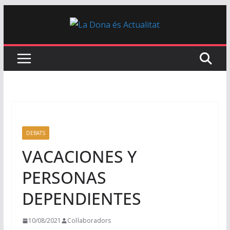
Skip
to
content
DEBATS
VACACIONES Y
PERSONAS
DEPENDIENTES
10/08/2021
Col·laboradors