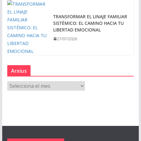
TRANSFORMAR EL LINAJE FAMILIAR
SISTÉMICO: EL CAMINO HACIA TU
LIBERTAD EMOCIONAL
27/07/2026
Arxius
A
r
x
i
u
s