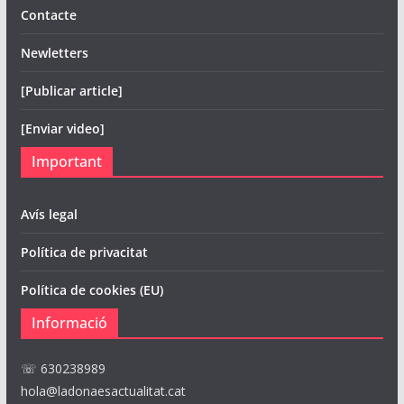
Contacte
Newletters
[Publicar article]
[Enviar video]
Important
Avís legal
Política de privacitat
Política de cookies (EU)
Informació
☏ 630238989
hola@ladonaesactualitat.cat