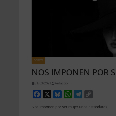
DEBATS
NOS IMPONEN POR S
31/03/2021
Redacció
F
X
Bl
W
T
C
ac
u
h
el
o
Nos imponen por ser mujer unos estándares.
e
e
at
e
p