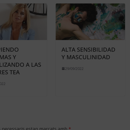
IENDO
ALTA SENSIBILIDAD
MAS Y
Y MASCULINIDAD
ILIZANDO A LAS
29/09/2022
ES TEA
022
s necessaris estan marcats amb
*