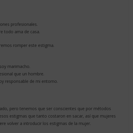
iones profesionales.
bre todo ama de casa.
ueremos romper este estigma.
 soy marimacho.
esional que un hombre.
oy responsable de mi entorno.
gado, pero tenemos que ser conscientes que por métodos
esos estigmas que tanto costaron en sacar, así que mujeres
 volver a introducir los estigmas de la mujer.