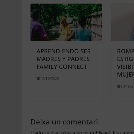
APRENDIENDO SER
ROMP
MADRES Y PADRES
ESTIG
FAMILY CONNECT
VISIB
MUJER
12/10/2022
10/10/2
Deixa un comentari
L'adreça electrònica no es publicarà.
Els camp