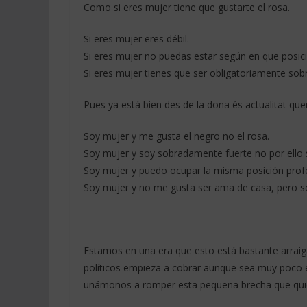
b
sk
s
gr
y
Como si eres mujer tiene que gustarte el rosa.
o
y
A
a
Li
Si eres mujer eres débil.
o
p
m
n
Si eres mujer no puedas estar según en que posic
k
p
k
Si eres mujer tienes que ser obligatoriamente so
Pues ya está bien des de la dona és actualitat q
Soy mujer y me gusta el negro no el rosa.
Soy mujer y soy sobradamente fuerte no por ello
Soy mujer y puedo ocupar la misma posición prof
Soy mujer y no me gusta ser ama de casa, pero s
Estamos en una era que esto está bastante arrai
políticos empieza a cobrar aunque sea muy poco 
unámonos a romper esta pequeña brecha que quiere