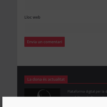
Lloc web
La dona és actualitat
Plataforma digital per la d
sensibilització i l’empode
dona dins de la societat a