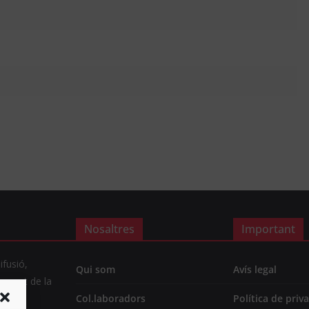
Nosaltres
Important
ifusió,
Qui som
Avís legal
rament de la
ctual.
Col.laboradors
Política de priva