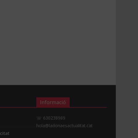
Informació
☏ 630238989
hola@ladonaesactualitat.cat
citat