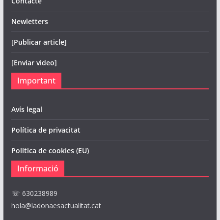
Contacte
Newletters
[Publicar article]
[Enviar video]
Important
Avís legal
Política de privacitat
Política de cookies (EU)
Informació
☏ 630238989
hola@ladonaesactualitat.cat