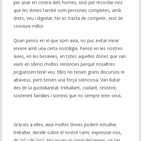
o
y
A
a
Li
per anar en contra dels homes, sinó per recordar-nos
o
p
m
n
que les dones també som persones completes, amb
drets, veu i dignitat. No es tracta de competir, sinó de
k
p
k
conviure millor.
Quan penso en el que som avui, no puc evitar mirar
enrere amb una certa nostàlgia. Penso en les nostres
àvies, en les besàvies, en totes aquelles dones que van
viure en silenci moltes renúncies perquè nosaltres
poguéssim tenir veu. Elles no tenien grans discursos ni
altaveus, però tenien una força silenciosa. Van lluitar
des de la quotidianitat: treballant, cuidant, resistint,
sostenint famílies i somnis que no sempre eren seus.
Gràcies a elles, avui moltes dones podem estudiar,
treballar, decidir sobre el nostre camí, expressar-nos,
dir “sí” i dir “no”. No va ser un regal del temps, va ser