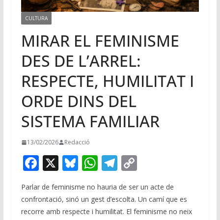
CULTURA
MIRAR EL FEMINISME
DES DE L’ARREL:
RESPECTE, HUMILITAT I
ORDE DINS DEL
SISTEMA FAMILIAR
13/02/2026
Redacció
F
X
Bl
W
T
C
ac
u
h
el
o
Parlar de feminisme no hauria de ser un acte de
e
e
at
e
p
confrontació, sinó un gest d’escolta. Un camí que es
b
sk
s
gr
y
recorre amb respecte i humilitat. El feminisme no neix