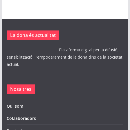
i
u
s
La dona és actualitat
Plataforma digital per la difusió,
sensibilització i l’empoderament de la dona dins de la societat
actual.
Nosaltres
Qui som
Col.laboradors