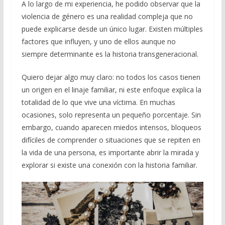
o
y
A
a
Li
A lo largo de mi experiencia, he podido observar que la
o
p
m
n
violencia de género es una realidad compleja que no
puede explicarse desde un único lugar. Existen múltiples
k
p
k
factores que influyen, y uno de ellos aunque no
siempre determinante es la historia transgeneracional.
Quiero dejar algo muy claro: no todos los casos tienen
un origen en el linaje familiar, ni este enfoque explica la
totalidad de lo que vive una víctima. En muchas
ocasiones, solo representa un pequeño porcentaje. Sin
embargo, cuando aparecen miedos intensos, bloqueos
difíciles de comprender o situaciones que se repiten en
la vida de una persona, es importante abrir la mirada y
explorar si existe una conexión con la historia familiar.