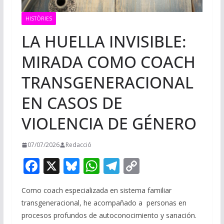
HISTÒRIES
LA HUELLA INVISIBLE:
MIRADA COMO COACH
TRANSGENERACIONAL
EN CASOS DE
VIOLENCIA DE GÉNERO
07/07/2026
Redacció
F
X
Bl
W
T
C
ac
u
h
el
o
Como coach especializada en sistema familiar
e
e
at
e
p
transgeneracional, he acompañado a personas en
b
sk
s
gr
y
procesos profundos de autoconocimiento y sanación.