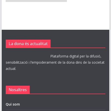
r
x
i
u
s
La dona és actualitat
Plataforma digital per la difusió,
sensibilització i l’empoderament de la dona dins de la societat
actual.
Nosaltres
Qui som