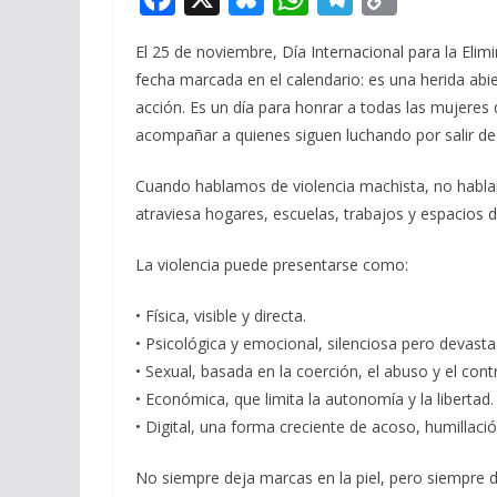
ac
u
h
el
o
El 25 de noviembre, Día Internacional para la Elim
e
e
at
e
p
fecha marcada en el calendario: es una herida abie
b
sk
s
gr
y
acción. Es un día para honrar a todas las mujeres 
o
y
A
a
Li
acompañar a quienes siguen luchando por salir de e
o
p
m
n
Cuando hablamos de violencia machista, no habla
k
p
k
atraviesa hogares, escuelas, trabajos y espacios di
La violencia puede presentarse como:
• Física, visible y directa.
• Psicológica y emocional, silenciosa pero devasta
• Sexual, basada en la coerción, el abuso y el cont
• Económica, que limita la autonomía y la libertad.
• Digital, una forma creciente de acoso, humillaci
No siempre deja marcas en la piel, pero siempre de