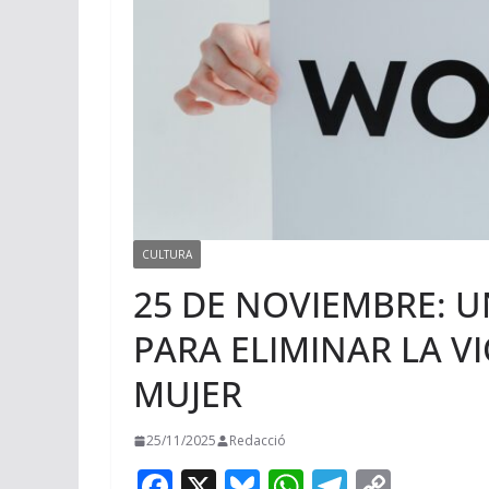
CULTURA
25 DE NOVIEMBRE: 
PARA ELIMINAR LA V
MUJER
25/11/2025
Redacció
F
X
Bl
W
T
C