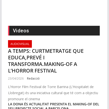
29/07/2026
Redacció
14/07/2026
Redacció
13/07/2026
Redacció
09/04/2026
Redacció
Videos
AUDIOVISUAL
A TEMPS: CURTMETRATGE QUE
EDUCA,PREVÉ I
TRANSFORMA.MAKING-OF A
L’HORROR FESTIVAL
23/04/2026
Redacció
L’Horror Film Festival de Torre Barrina (L’Hospitalet de
Llobregat) és una iniciativa cultural que té com a objectiu
promoure el cinema
LA DONA ÉS ACTUALITAT PRESENTA EL MAKING-OF DEL
SEU PROJECTE SOCIAL A BARCELONA